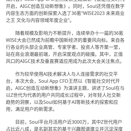
开启，AIGC创造互动新想象》。同时，Soul还凭借在数字
内容生态方面的创新探索入选了36氪“WISE2023 未来商业
之王 文化与内容领域年度企业”。
随着规模及影响力不断提升，连续举办十一届的36氪
WISE大会已然成为前瞻中国新经济的重要风向标。来自各
行各业的头部企业高管、专家学者、投资人等齐聚一堂，
站在商业浪潮最前端，开启深度观点的碰撞。其中，正值
风口的AIGC技术及垂直赛道应用成为此次大会关注焦点。
作为较早使用AI技术解决人与人连接需求的社交平
台，本次大会，Soul App CFO王然以《智能社交时代开
启，AIGC创造互动新想象》为演讲主题，讲述了Soul在与
以Z世代为代表的用户共同成长过程中，对年轻人社交新
趋势的洞察，以及Soul如何基于AI等新技术的探索和应
用，满足用户的新需求。
目前，Soul平台月活用户近3000万，其中Z世代用户
占比近八成，是名副其实的基于兴趣图谱建立并沉淀深度