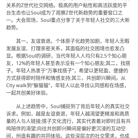
关系的Z世代社交网络。极高的用户粘性和高活跃度的平
台生态也让Soul成为了观察Z世代新趋势的重要窗口之
一。大会现场，Soul重点分享了关于年轻人社交的三大新
趋势。
其一，友谊衰退。个体原子化趋势加剧，年轻人无暇
发展友谊、打理亲密关系，其面临的社交困境也愈发凸
显。根据Soul的调研，当代年轻人人均只有2.5个知心朋
友，12%的年轻人甚至表示没有一个知心朋友;其二，找搭
子。年轻人热衷于“万事找搭子”，希望以更轻盈、便捷的
方式获得即时陪伴和情感支持;其三，共创即兴瞬间。从
City walk到“躲猫猫”，年轻人以此寻找认同感和在场感，
一起共创美好体验。
从上述趋势中，Soul捕捉到了背后年轻人的真实社交
诉求。例如，越是友谊衰退，年轻人越渴望更精准和高质
量的人与人链接;搭子文化流行，其实代表着对即时且有共
鸣陪伴的渴望;向往共创即兴瞬间是偏好更沉浸的互动空
间，创造有趣的共同体验。这些深层次的社交需求，也成