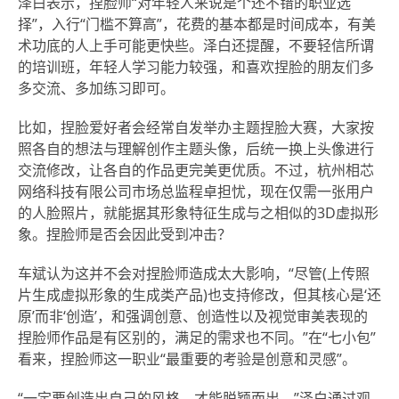
泽白表示，捏脸师“对年轻人来说是个还不错的职业选
择”，入行“门槛不算高”，花费的基本都是时间成本，有美
术功底的人上手可能更快些。泽白还提醒，不要轻信所谓
的培训班，年轻人学习能力较强，和喜欢捏脸的朋友们多
多交流、多加练习即可。
比如，捏脸爱好者会经常自发举办主题捏脸大赛，大家按
照各自的想法与理解创作主题头像，后统一换上头像进行
交流修改，让各自的作品更完美更优质。不过，杭州相芯
网络科技有限公司市场总监程卓担忧，现在仅需一张用户
的人脸照片，就能据其形象特征生成与之相似的3D虚拟形
象。捏脸师是否会因此受到冲击？
车斌认为这并不会对捏脸师造成太大影响，“尽管(上传照
片生成虚拟形象的生成类产品)也支持修改，但其核心是‘还
原’而非‘创造’，和强调创意、创造性以及视觉审美表现的
捏脸师作品是有区别的，满足的需求也不同。”在“七小包”
看来，捏脸师这一职业“最重要的考验是创意和灵感”。
“一定要创造出自己的风格，才能脱颖而出。”泽白通过观