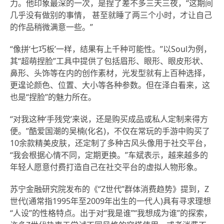
力。他印象最深的一次，是捏了差不多三天三夜，“这期间
几乎没有做别的事情， 甚至就睡了两三个小时，才让自己
的作品稍微满意一些。”
“像拼‘七巧板’一样，结果有上千种可能性。”以Soul为例，
其“超萌捏脸”工具中提供了包括眉形、眼形、眼皮形状、
鼻形、头饰等在内的创作素材，光发型就有上百种选择，
更遑论颜色、位置、大小等各种参数。但在泽白看来，这
也是“捏脸”的魅力所在。
“对我这种‘手残党’来说，还是购买成品或私人定制来得方
便。”酷爱国潮的吴楠(化名)，不仅在常玩的手游中购买了
10余款精美皮肤，还定制了多种古风头像用于社交平台，
“我会根据心情不同，定期更换。”车斌表示，越来越多的
年轻人愿意付费打造自己在社交平台的虚拟人物形象。
苏宁金融研究院发布的《“Z世代”群体消费趋势》提到，Z
世代(通常指1995年至2009年出生的一代人)具有寻求理想
“人设”的性格特点。出于对“我是谁”“我想成为谁”的探索，