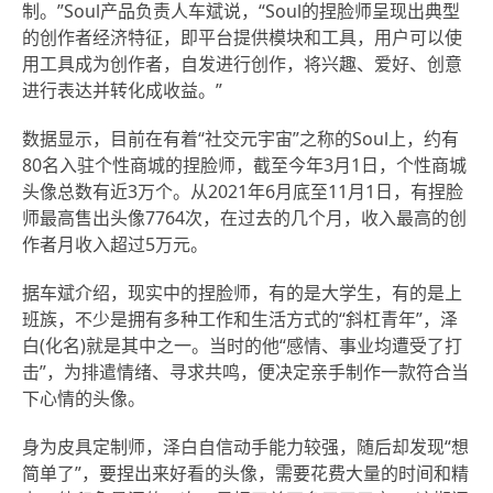
制。”Soul产品负责人车斌说，“Soul的捏脸师呈现出典型
的创作者经济特征，即平台提供模块和工具，用户可以使
用工具成为创作者，自发进行创作，将兴趣、爱好、创意
进行表达并转化成收益。”
数据显示，目前在有着“社交元宇宙”之称的Soul上，约有
80名入驻个性商城的捏脸师，截至今年3月1日，个性商城
头像总数有近3万个。从2021年6月底至11月1日，有捏脸
师最高售出头像7764次，在过去的几个月，收入最高的创
作者月收入超过5万元。
据车斌介绍，现实中的捏脸师，有的是大学生，有的是上
班族，不少是拥有多种工作和生活方式的“斜杠青年”，泽
白(化名)就是其中之一。当时的他“感情、事业均遭受了打
击”，为排遣情绪、寻求共鸣，便决定亲手制作一款符合当
下心情的头像。
身为皮具定制师，泽白自信动手能力较强，随后却发现“想
简单了”，要捏出来好看的头像，需要花费大量的时间和精