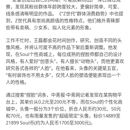
察，发现其粉丝群体年龄跨度较大，更偏好简单、可爱、
线条感清晰明显的作品。《“Z世代”群体消费趋势》中也提
到，Z世代具有崇尚高颜值的性格特点，他们格外青睐那
些带有卖萌、少女系、拟人化元素的形象。
工作不忙时，王磊都会花时间创作，研究、创造不同的头
像风格，并将认可度不高的作品下架后重新调整。他发
现，在Soul个性商城上，每位成熟的捏脸师都自己的设计
风格，有人爱好“创意头”，有人擅长“动物头”，而他更喜欢
研究各式各样的“人脸”。在他看来，头像的关键是五官，
“有时装饰也不用太多”，仅凭人脸的塑造便能表现出一个
人的性格。
通过搜索“捏脸”词条，中青报·中青网记者发现在某购物平
台上，其单价从0.2元至200元不等，而在Soul的个性化商
城中，头像一般分为3个价位，折合人民币约30元、50元
和70元，也有限量发售的“超级限定”头像，标价14889至
21899 Soul币(约为人民币1700至3000元)。