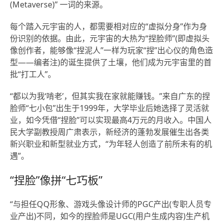
(Metaverse)” 一词的来源。
每个踏入元宇宙的人，都需要相对应的“虚拟分身”作为身
份识别的依据。由此，元宇宙的大热为“捏脸师”(即虚拟头
像创作者，能够像“捏泥人”一样为玩家“捏”出心仪的角色造
型——编者注)的诞生提供了土壤，他们成为元宇宙里的首
批“打工人”。
“都以为我‘啃老’，但其实我在家就能赚钱。”来自广东的捏
脸师“七小包”出生于1999年，大学毕业后她选择了灵活就
业，如今凭借“捏脸”可以实现最高4万元的月收入。中国人
民大学副教授周广肃表示，新经济的蓬勃发展催生出各类
新兴职业和新型就业方式，“为年轻人创造了前所未有的机
遇”。
“捏脸”像拼“七巧板”
“与担任QQ形象、游戏头像设计师的PGC产出(专职人员专
业产出)不同，如今的捏脸师是UGC(用户生成内容)生产机